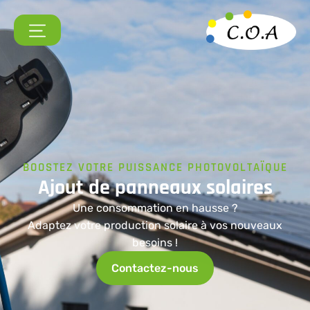
BOOSTEZ VOTRE PUISSANCE PHOTOVOLTAÏQUE
Ajout
de
panneaux
solaires
Une consommation en hausse ?
Adaptez votre production solaire à vos nouveaux
besoins !
Contactez-nous