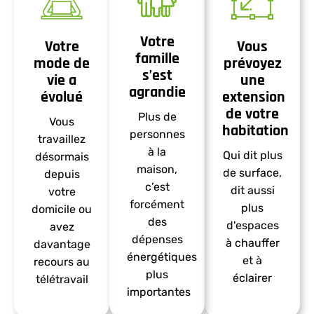
Votre
Votre
Vous
famille
mode de
prévoyez
s’est
vie a
une
agrandie
évolué
extension
de votre
Plus de
Vous
habitation
personnes
travaillez
à la
Qui dit plus
désormais
maison,
de surface,
depuis
c’est
dit aussi
votre
forcément
plus
domicile ou
des
d'espaces
avez
dépenses
à chauffer
davantage
énergétiques
et à
recours au
plus
éclairer​
télétravail​
importantes​