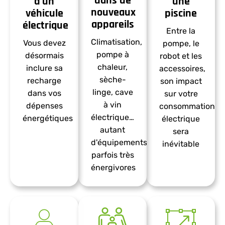
dans de
d'un
une
nouveaux
véhicule
piscine
appareils
électrique
Entre la
Climatisation,
Vous devez
pompe, le
pompe à
désormais
robot et les
chaleur,
inclure sa
accessoires,
sèche-
recharge
son impact
linge, cave
dans vos
sur votre
à vin
dépenses
consommation
électrique…
énergétiques​
électrique
autant
sera
d'équipements
inévitable​
parfois très
énergivores​