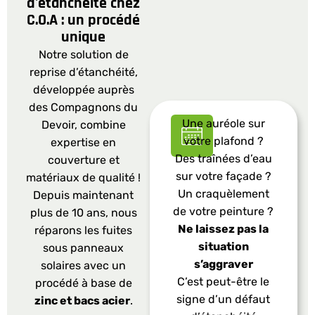
d'étanchéité chez
C.O.A : un procédé
unique
Notre solution de
reprise d’étanchéité,
développée auprès
des Compagnons du
Une auréole sur
Devoir, combine
votre plafond ?
expertise en
Des traînées d’eau
couverture et
sur votre façade ?
matériaux de qualité !
Un craquèlement
Depuis maintenant
de votre peinture ?
plus de 10 ans, nous
Ne laissez pas la
réparons les fuites
situation
sous panneaux
s’aggraver
solaires avec un
C’est peut-être le
procédé à base de
signe d’un défaut
zinc et bacs acier
.