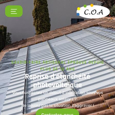
SAVOIR-FAIRE ARTISANAL ÉPROUVÉ DEPUIS
PLUS DE 10 ANS
Reprise
d'étanchéité
photovoltaïque
Vous suspectez un début d’infiltration sous vos
panneaux solaires ?
Ne laissez pas la situation s’aggraver !
Contactez-nous