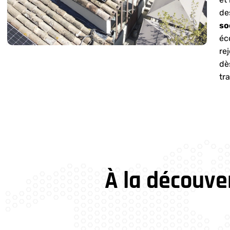
de
so
éc
re
dè
tr
À la découve