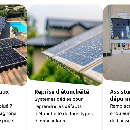
aux
Reprise d'étanchéité
Assista
dépann
Systèmes dédiés pour
olué ?
Remplace
reprendre les défauts
pagnons
onduleur
d’étanchéité de tous types
e projet
de baiss
d’installations