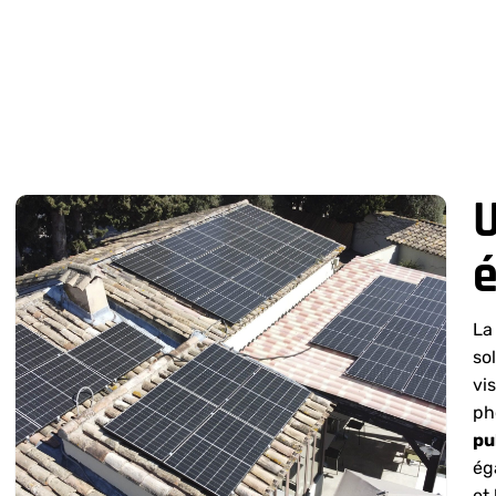
U
é
La
so
vi
ph
pu
ég
et