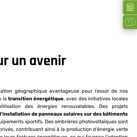
Simula
FAQ
r un avenir
ation géographique avantageuse pour l’essor de nos
s la
transition énergétique
, avec des initiatives locales
tilisation des énergies renouvelables. Des projets
l’installation de panneaux solaires sur des bâtiments
ipements sportifs. Des ombrières photovoltaïques sont
privés, contribuant ainsi à la production d’énergie verte
e leurs factures énergétiques, ce qui favorise l’adoption