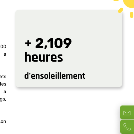
+
2,700
700
heures
 la
d'ensoleillement
ets
des
 la
gs,
Formul
son
Demand