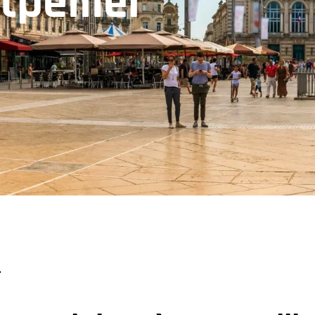
pellier
r