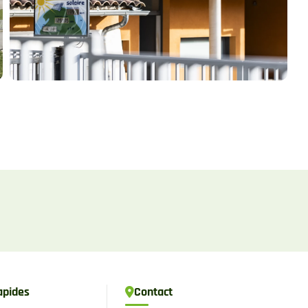
apides
Contact