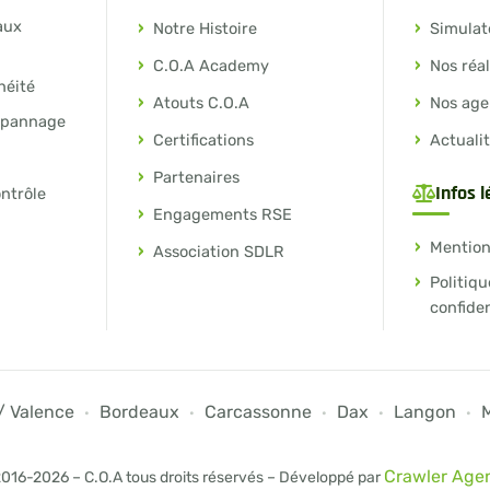
aux
Notre Histoire
Simulat
C.O.A Academy
Nos réal
héité
Atouts C.O.A
Nos age
épannage
Certifications
Actuali
Partenaires
Infos 
ontrôle
Engagements RSE
Mention
Association SDLR
Politiqu
confiden
/ Valence
Bordeaux
Carcassonne
Dax
Langon
M
·
·
·
·
·
Crawler Age
016-2026 – C.O.A tous droits réservés – Développé par