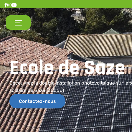
Ecole
de
Saze
Découvrez la double installation photovoltaïque sur le t
scolaire de Saze (30650)
Contactez-nous