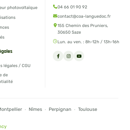
04 66 01 90 92
eur photovoltaïque
contact@coa-languedoc.fr
isations
155 Chemin des Pruniers,
nces
30650 Saze
tés
Lun. au ven. : 8h-12h / 13h-16h
légales
s légales / CGU
e de
tialité
ontpellier
Nîmes
Perpignan
Toulouse
·
·
·
ncy