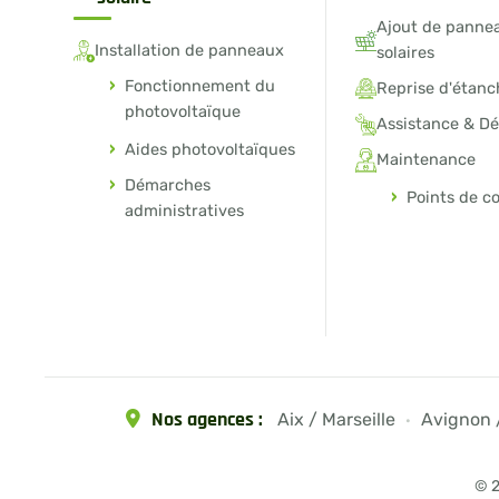
Ajout de panne
Installation de panneaux
solaires
Fonctionnement du
Reprise d'étanc
photovoltaïque
Assistance & D
Aides photovoltaïques
Maintenance
Démarches
Points de c
administratives
Nos agences :
Aix / Marseille
Avignon 
·
© 2