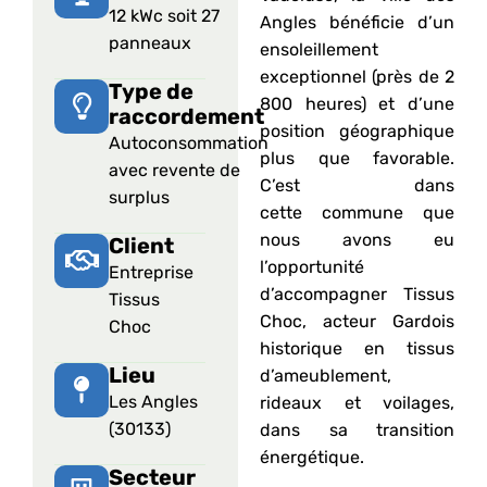
12 kWc soit 27
Angles bénéficie d’un
panneaux
ensoleillement
exceptionnel (près de 2
Type de
800 heures) et d’une
raccordement
position géographique
Autoconsommation
plus que favorable.
avec revente de
C’est dans
surplus
cette commune que
nous avons eu
Client
l’opportunité
Entreprise
d’accompagner Tissus
Tissus
Choc, acteur Gardois
Choc
historique en tissus
Lieu
d’ameublement,
Les Angles
rideaux et voilages,
(30133)
dans sa transition
énergétique.
Secteur