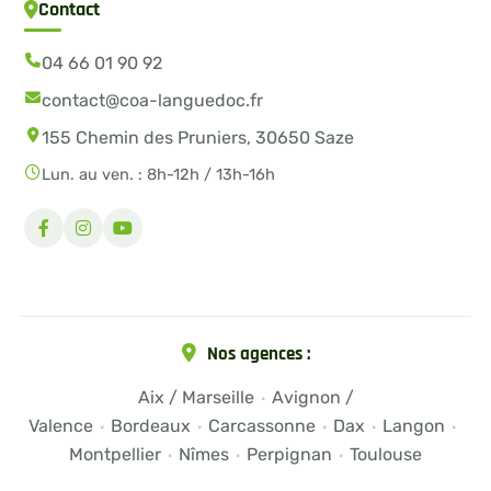
Contact
04 66 01 90 92
contact@coa-languedoc.fr
155 Chemin des Pruniers, 30650 Saze
Lun. au ven. : 8h-12h / 13h-16h
Nos agences :
Aix / Marseille
Avignon /
·
Valence
Bordeaux
Carcassonne
Dax
Langon
·
·
·
·
·
Montpellier
Nîmes
Perpignan
Toulouse
·
·
·