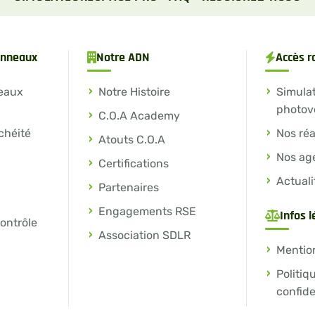
panneaux
Notre ADN
Accès r
eaux
Notre Histoire
Simula
photov
C.O.A Academy
chéité
Nos réa
Atouts C.O.A
Nos ag
Certifications
Actuali
Partenaires
Engagements RSE
Infos 
contrôle
Association SDLR
Mentio
Politiq
confide