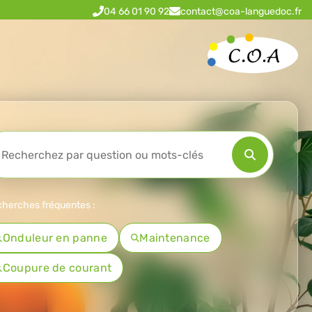
04 66 01 90 92
contact@coa-languedoc.fr
herches fréquentes :
Onduleur en panne
Maintenance
Coupure de courant