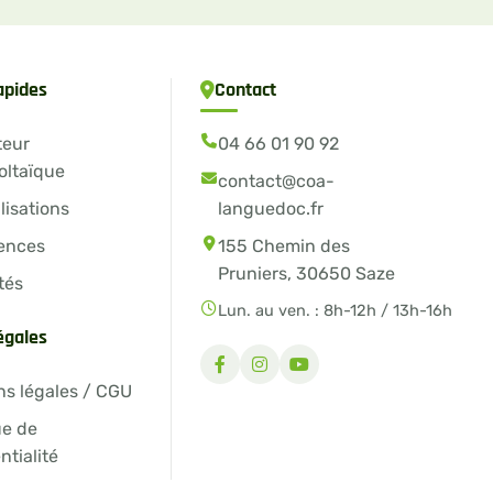
apides
Contact
teur
04 66 01 90 92
oltaïque
contact@coa-
lisations
languedoc.fr
ences
155 Chemin des
Pruniers, 30650 Saze
tés
Lun. au ven. : 8h-12h / 13h-16h
légales
ns légales / CGU
ue de
ntialité